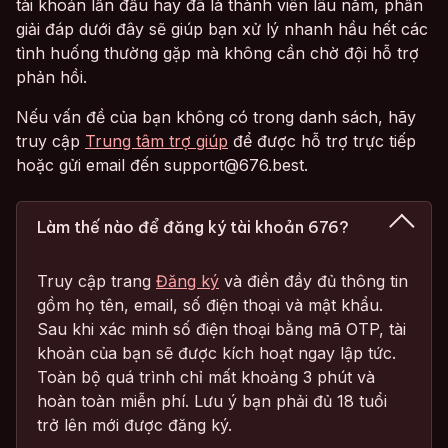
tài khoản lần đầu hay đã là thành viên lâu năm, phần
giải đáp dưới đây sẽ giúp bạn xử lý nhanh hầu hết các
tình huống thường gặp mà không cần chờ đội hỗ trợ
phản hồi.
Nếu vấn đề của bạn không có trong danh sách, hãy
truy cập
Trung tâm trợ giúp
để được hỗ trợ trực tiếp
hoặc gửi email đến
support@676.best
.
Làm thế nào để đăng ký tài khoản 676?
Truy cập trang
Đăng ký
và điền đầy đủ thông tin
gồm họ tên, email, số điện thoại và mật khẩu.
Sau khi xác minh số điện thoại bằng mã OTP, tài
khoản của bạn sẽ được kích hoạt ngay lập tức.
Toàn bộ quá trình chỉ mất khoảng 3 phút và
hoàn toàn miễn phí. Lưu ý bạn phải đủ 18 tuổi
trở lên mới được đăng ký.