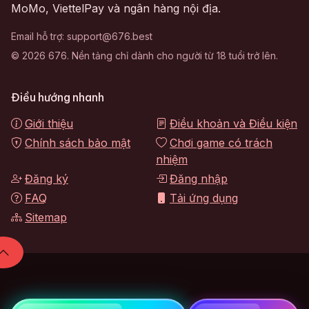
MoMo, ViettelPay và ngân hàng nội địa.
Email hỗ trợ:
support@676.best
© 2026 676. Nền tảng chỉ dành cho người từ 18 tuổi trở lên.
Điều hướng nhanh
Giới thiệu
Điều khoản và Điều kiện
Chính sách bảo mật
Chơi game có trách
nhiệm
Đăng ký
Đăng nhập
FAQ
Tải ứng dụng
Sitemap