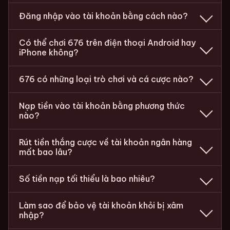
Đăng nhập vào tài khoản bằng cách nào?
Có thể chơi 676 trên điện thoại Android hay
iPhone không?
676 có những loại trò chơi và cá cược nào?
Nạp tiền vào tài khoản bằng phương thức
nào?
Rút tiền thắng cược về tài khoản ngân hàng
mất bao lâu?
Số tiền nạp tối thiểu là bao nhiêu?
Làm sao để bảo vệ tài khoản khỏi bị xâm
nhập?